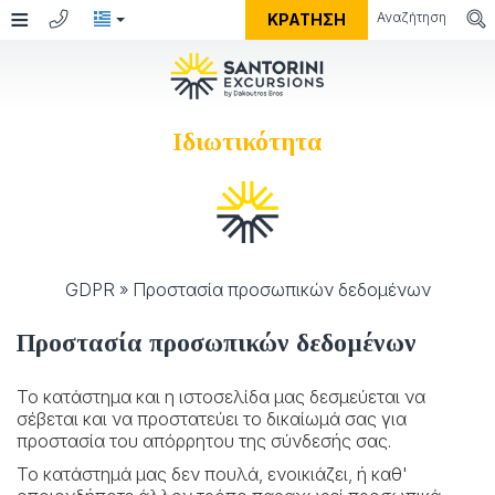
≡
ΚΡΆΤΗΣΗ
Ιδιωτικότητα
ΕΚΔΡΟΜΈΣ
ΠΛΗΡΟΦΟΡΊΕΣ
Εκδρομές
Ιδιωτικές εκδρομές
ΣΑΝΤΟΡΊΝΗ
GDPR » Προστασία προσωπικών δεδομένων
Γάμοι
Αξιοθέατα της Σαντορίνης
ΣΤΌΛΟΣ
Προστασία προσωπικών δεδομένων
Παραλίες της Σαντορίνης
ΦΩΤΟΓΡΑΦΊΕΣ
Καλυψώ
Το κατάστημα και η ιστοσελίδα μας δεσμεύεται να
Χωριά της Σαντορίνης
Σάντα Ειρήνη
ΕΠΙΚΟΙΝΩΝΊΑ
Φωτογραφίες
σέβεται και να προστατεύει το δικαίωμά σας για
προστασία του απόρρητου της σύνδεσής σας.
Οινοποιεία στη Σαντορίνη
Ποσειδώνας
Video
Το κατάστημά μας δεν πουλά, ενοικιάζει, ή καθ'
Εκκλησιές στη Σαντορίνη
Οδυσσέας