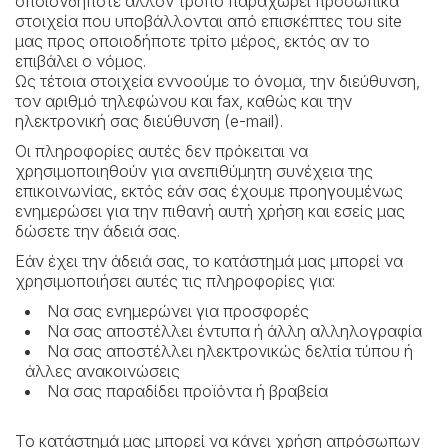
οποιονδήποτε άλλον τρόπο παραχωρεί προσωπικά
στοιχεία που υποβάλλονται από επισκέπτες του site
Άγιος Νικόλαος
μας προς οποιοδήποτε τρίτο μέρος, εκτός αν το
επιβάλει ο νόμος.
Ιάσων
Ως τέτοια στοιχεία εννοούμε το όνομα, την διεύθυνση,
τον αριθμό τηλεφώνου και fax, καθώς και την
History
ηλεκτρονική σας διεύθυνση (e-mail).
Οι πληροφορίες αυτές δεν πρόκειται να
χρησιμοποιηθούν για ανεπιθύμητη συνέχεια της
επικοινωνίας, εκτός εάν σας έχουμε προηγουμένως
ενημερώσει για την πιθανή αυτή χρήση και εσείς μας
δώσετε την άδειά σας.
Εάν έχει την άδειά σας, το κατάστημά μας μπορεί να
χρησιμοποιήσει αυτές τις πληροφορίες για:
Να σας ενημερώνει για προσφορές
Να σας αποστέλλει έντυπα ή άλλη αλληλογραφία
Να σας αποστέλλει ηλεκτρονικώς δελτία τύπου ή
άλλες ανακοινώσεις
Να σας παραδίδει προϊόντα ή βραβεία
Το κατάστημά μας μπορεί να κάνει χρήση απρόσωπων