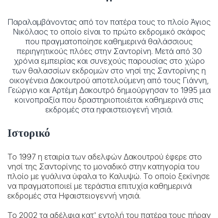
Παραλαμβάνοντας από τον πατέρα τους το πλοίο Άγιος
Νικόλαος το οποίο είναι το πρώτο εκδρομικό σκάφος
που πραγματοποίησε καθημερινά θαλάσσιους
περιηγητικούς πλόες στην Σαντορίνη. Μετά από 30
χρόνια εμπειρίας και συνεχούς παρουσίας στο χώρο
των θαλασσίων εκδρομών στο νησί της Σαντορίνης η
οικογένεια Δακουτρού αποτελούμενη από τους Γιάννη,
Γεώργιο και Αρτέμη Δακουτρό δημιούργησαν το 1995 μια
κοινοπραξία που δραστηριοποιέιται καθημερινά στις
εκδρομές στα ηφαιστειογενή νησιά.
Ιστορικό
Το 1997
η εταιρία των αδελφών Δακουτρού έφερε στο
νησί της Σαντορίνης το μοναδικό στην κατηγορία του
πλοίο με γυάλινα ύφαλα το Καλυψώ. Το οποίο ξεκίνησε
να πραγματοποιεί με τεράστια επιτυχία καθημερινά
εκδρομές στα Ηφαιστειογεννή νησιά.
Το 2002
τα αδέλφια κατ' εντολή του πατέρα τους πήραν