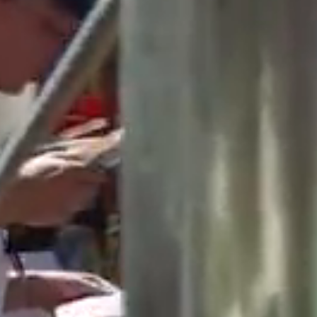
Άγιος Νικόλαος
Ιάσων
History