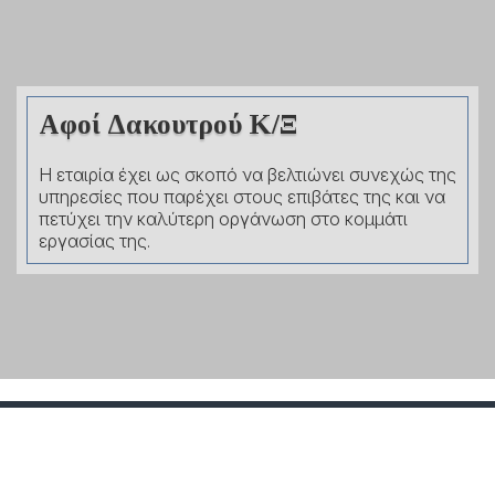
Αφοί Δακουτρού Κ/Ξ
Η εταιρία έχει ως σκοπό να βελτιώνει συνεχώς της
υπηρεσίες που παρέχει στους επιβάτες της και να
πετύχει την καλύτερη οργάνωση στο κομμάτι
εργασίας της.
» Καλυψώ
» Σάντα Ειρήνη
» Ποσειδώνας
» Οδυσσέας
» Άγιος Νικόλαος
» Ιάσων
» History
SHARE
ΕΚΤΥΠΩΣΗ