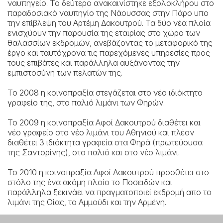
ναυπηγείο. Το δεύτερο ανακαινίστηκε εξολοκλήρου στο
παραδοσιακό ναυπηγίο της Νάουσσας στην Πάρο υπο
την επίβλεψη του Αρτέμη Δακουτρού. Τα δύο νέα πλοία
ενισχύουν την παρουσία της εταιρίας στο χώρο των
θαλασσίων εκδρομών, ανεβάζοντας το μεταφορικό της
έργο και ταυτόχρονα τις παρεχόμενες υπηρεσίες προς
τους επιβάτες και παράλληλα αυξάνοντας την
εμπιστοσύνη των πελατών της.
Το 2008
η κοινοπραξία στεγάζεται στο νέο ιδιόκτητο
γραφείο της, στο παλιό λιμάνι των Φηρών.
Το 2009
η κοινοπραξία Αφοί Δακουτρού διαθέτει και
νέο γραφείο στο νέο λιμάνι του Αθηνιού και πλέον
διαθέτει 3 ιδιόκτητα γραφεία στα Φηρά (πρωτεύουσα
της Σαντορίνης), στο παλιό και στο νέο λιμάνι.
Το 2010
η κοινοπραξία Αφοί Δακουτρού προσθέτει στο
στόλο της ένα ακόμη πλοίο το Ποσειδών και
παράλληλα ξεκινάει να πραγματοποιεί εκδρομή απο το
λιμάνι της Οίας, το Αμμούδι και την Αρμένη.