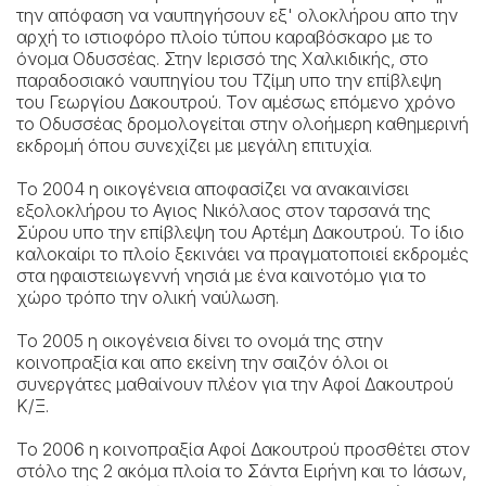
την απόφαση να ναυπηγήσουν εξ' ολοκλήρου απο την
αρχή το ιστιοφόρο πλοίο τύπου καραβόσκαρο με το
όνομα Οδυσσέας. Στην Ιερισσό της Χαλκιδικής, στο
παραδοσιακό ναυπηγίου του Τζίμη υπο την επίβλεψη
του Γεωργίου Δακουτρού. Τον αμέσως επόμενο χρόνο
το Οδυσσέας δρομολογείται στην ολοήμερη καθημερινή
εκδρομή όπου συνεχίζει με μεγάλη επιτυχία.
Το 2004
η οικογένεια αποφασίζει να ανακαινίσει
εξολοκλήρου το Αγιος Νικόλαος στον ταρσανά της
Σύρου υπο την επίβλεψη του Αρτέμη Δακουτρού. Το ίδιο
καλοκαίρι το πλοίο ξεκινάει να πραγματοποιεί εκδρομές
στα ηφαιστειωγεννή νησιά με ένα καινοτόμο για το
χώρο τρόπο την ολική ναύλωση.
Το 2005
η οικογένεια δίνει το ονομά της στην
κοινοπραξία και απο εκείνη την σαιζόν όλοι οι
συνεργάτες μαθαίνουν πλέον για την Αφοί Δακουτρού
Κ/Ξ.
Το 2006
η κοινοπραξία Αφοί Δακουτρού προσθέτει στον
στόλο της 2 ακόμα πλοία το Σάντα Ειρήνη και το Ιάσων,