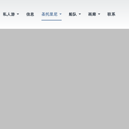
私人游
信息
圣托里尼
船队
画廊
联系
游览
Santorini 观光
Calypso
相片
私人游览
Santorini 海滩
Santa Irini
录像
婚礼
Santorini 村庄
Poseidon
Santorini 酒庄
Odysseas
Santorini 教堂
Agios Nikolaos
Jason
History