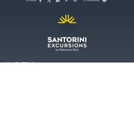
CONTATTACI
Santorini Excursions
Head office
Fira Central square - 84700 Santorini Greece
+30 22860 22958
+30 22860 22686
Port office
Athinios (new) Port - 84700 Santorini Greece
+30 22860 23692
+30 22860 23692